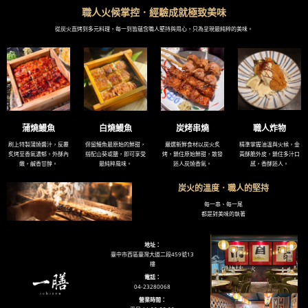
職人火候掌控．經驗成就極致美味
從炭火直烤到多元料理，每一到皆蘊含職人堅持與用心，只為呈現最純粹的美味。
蒲燒鰻魚
白燒鰻魚
炭烤串燒
職人炸物
刷上特製蒲燒醬汁，反覆
保留鰻魚最原始的鮮甜，
嚴選新鮮食材以炭火炙
精準掌握油溫與火候，金
炙烤至香氣濃郁。外酥內
搭配山葵或鹽，即可享受
烤，鎖住原始鮮甜，散發
黃酥脆外皮，鎖住多汁口
嫩，鹹香甘醇。
最純粹風味。
迷人炭燒香氣。
感，香酥迷人。
炭火的溫度．職人的堅持
每一串、每一尾
都是對美味的執著
地址：
臺中市西區臺灣大道二段459號13
樓
電話：
04-23280068
營業時間：