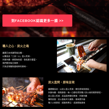
到FACEBOOK認識更多一膳 >>
職人之心．炭火之魂
嚴選日本老舖等級白鰻，
以備長炭「三炭一火」直火炙燒，
外酥內嫩，綿密無刺感，香氣層次豐富。
我們堅持每日現烤，
只為呈現鰻魚最純粹的美味。
炭火直烤・原味呈現
嚴選備長炭，以炭火直火炙燒，鎖住原味與香氣。
外酥內嫩，微焦酥香，每一口都吃得到職人對火候的精準掌控。
炭火直火炙燒：高溫直烤鎖住鮮美、外酥內嫩
獨特炭香：炭火香氣滲入鰻魚、風味更升級
職人火候掌控：經驗與專注、成就極致美味