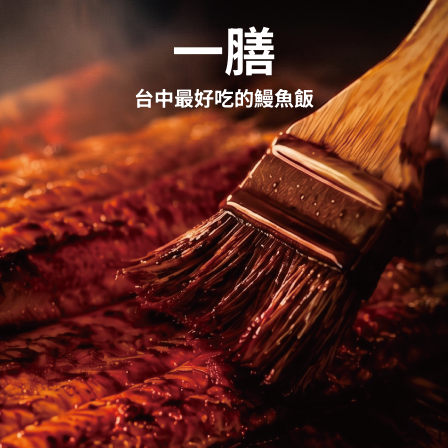
一膳
台中最好吃的鰻魚飯